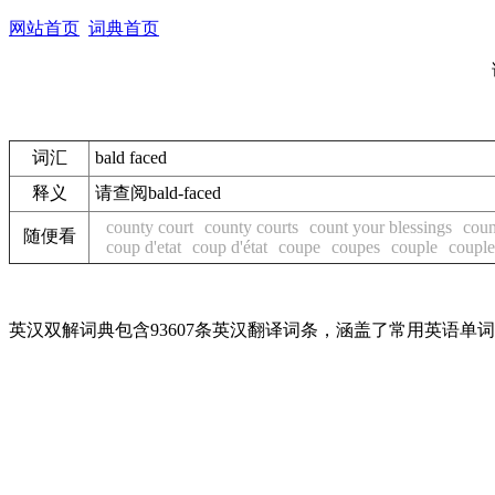
网站首页
词典首页
词汇
bald faced
释义
请查阅bald-faced
county court
county courts
count your blessings
coun
随便看
coup d'etat
coup d'état
coupe
coupes
couple
coupl
英汉双解词典包含93607条英汉翻译词条，涵盖了常用英语